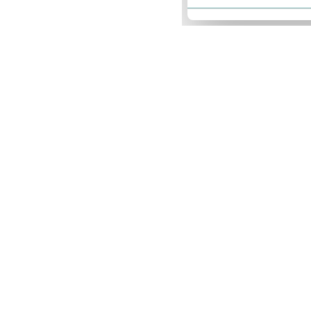
-----