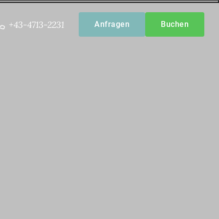
-----
+43-4713-2231
Anfragen
Buchen