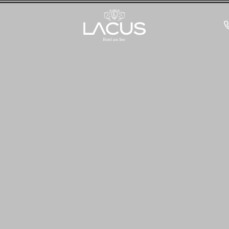
-----